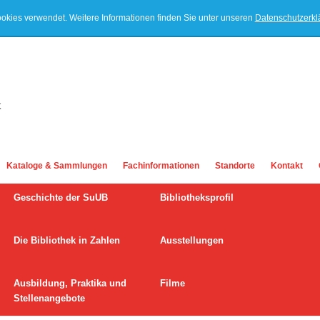
ookies verwendet. Weitere Informationen finden Sie unter unseren
Datenschutzerk
Kataloge & Sammlungen
Fachinformationen
Standorte
Kontakt
Geschichte der SuUB
Bibliotheksprofil
Die Bibliothek in Zahlen
Ausstellungen
Ausbildung, Praktika und
Filme
Stellenangebote