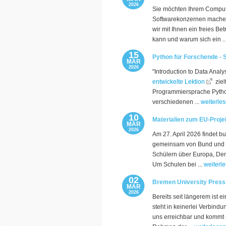
2026
Sie möchten Ihrem Comput
Softwarekonzernen machen?
wir mit Ihnen ein freies Be
kann und warum sich ein ..
15
Python für Forschende - 
MÄR
2026
"Introduction to Data Anal
entwickelte Lektion
ziel
Programmiersprache Python 
verschiedenen ...
weiterle
10
Materialien zum EU-Proje
MÄR
2026
Am 27. April 2026 findet b
gemeinsam von Bund und Lä
Schülern über Europa, De
Um Schulen bei ...
weiterl
02
Bremen University Press
MÄR
2026
Bereits seit längerem ist 
steht in keinerlei Verbind
uns erreichbar und kommt 