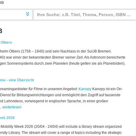
UB
B
 Olbers
ilhelm Olbers (1758 – 1840) und sein Nachlass in der SuUB Bremen.
0) war einer der bekanntesten Bremer seiner Zeit. Als Astronom bereicherte
igen Sonnensystems durch zwei Planeten (heute gelten sie als Planetoiden).
lme - eine Übersicht
reaminganbieter für Filme in unserem Angebot:
Kanopy
Kanopy ist ein On-
enst für Bildungseinrichtungen und ermöglicht den Zugriff auf tausende
d Lehrvideos, vorwiegend in englischer Sprache, in einer großen
..
weiterlesen
Week 2026
obility Week 2026 (20/04 - 24/04) will include a library stream organized
ity Library. The stream will cover a range of topics including the strategic