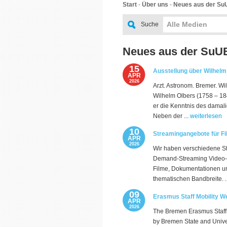
Start
-
Über uns
-
Neues aus der Su
Alle Medien
Suche
Neues aus der SuU
15
Ausstellung über Wilhelm
APR
2026
Arzt. Astronom. Bremer. W
Wilhelm Olbers (1758 – 184
er die Kenntnis des damal
Neben der ...
weiterlesen
10
Streamingangebote für Fi
APR
2026
Wir haben verschiedene St
Demand-Streaming Video-Di
Filme, Dokumentationen un
thematischen Bandbreite. .
09
Erasmus Staff Mobility 
APR
2026
The Bremen Erasmus Staff M
by Bremen State and Univers