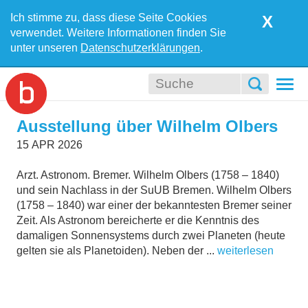
Ich stimme zu, dass diese Seite Cookies
X
verwendet. Weitere Informationen finden Sie
unter unseren
Datenschutzerklärungen
.
Togg
navi
Ausstellung über Wilhelm Olbers
15
APR
2026
Arzt. Astronom. Bremer. Wilhelm Olbers (1758 – 1840)
und sein Nachlass in der SuUB Bremen. Wilhelm Olbers
(1758 – 1840) war einer der bekanntesten Bremer seiner
Zeit. Als Astronom bereicherte er die Kenntnis des
damaligen Sonnensystems durch zwei Planeten (heute
gelten sie als Planetoiden). Neben der ...
weiterlesen