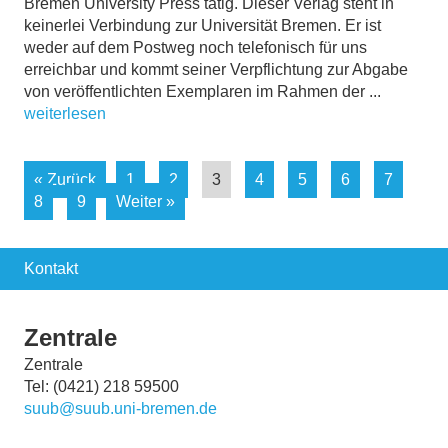
Bremen University Press tätig. Dieser Verlag steht in
keinerlei Verbindung zur Universität Bremen. Er ist
weder auf dem Postweg noch telefonisch für uns
erreichbar und kommt seiner Verpflichtung zur Abgabe
von veröffentlichten Exemplaren im Rahmen der ...
weiterlesen
« Zurück
1
2
3
4
5
6
7
8
9
Weiter »
Kontakt
Zentrale
Zentrale
Tel: (0421) 218 59500
suub@suub.uni-bremen.de