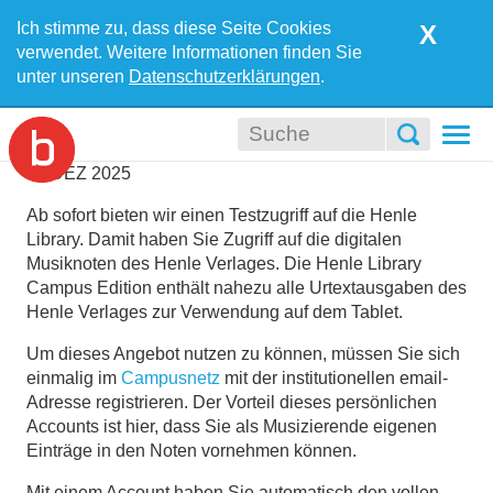
Ich stimme zu, dass diese Seite Cookies
X
verwendet. Weitere Informationen finden Sie
unter unseren
Datenschutzerklärungen
.
Togg
navi
10
DEZ
2025
Ab sofort bieten wir einen Testzugriff auf die Henle
Library. Damit haben Sie Zugriff auf die digitalen
Musiknoten des Henle Verlages. Die Henle Library
Campus Edition enthält nahezu alle Urtextausgaben des
Henle Verlages zur Verwendung auf dem Tablet.
Um dieses Angebot nutzen zu können, müssen Sie sich
einmalig im
Campusnetz
mit der institutionellen email-
Adresse registrieren. Der Vorteil dieses persönlichen
Accounts ist hier, dass Sie als Musizierende eigenen
Einträge in den Noten vornehmen können.
Mit einem Account haben Sie automatisch den vollen