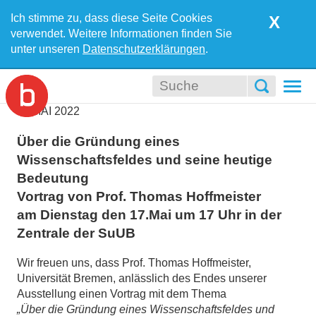
Ich stimme zu, dass diese Seite Cookies
X
verwendet. Weitere Informationen finden Sie
unter unseren
Datenschutzerklärungen
.
Togg
navi
11
MAI
2022
Über die Gründung eines
Wissenschaftsfeldes und seine heutige
Bedeutung
Vortrag von Prof. Thomas Hoffmeister
am Dienstag den 17.Mai um 17 Uhr in der
Zentrale der SuUB
Wir freuen uns, dass Prof. Thomas Hoffmeister,
Universität Bremen, anlässlich des Endes unserer
Ausstellung einen Vortrag mit dem Thema
„Über die Gründung eines Wissenschaftsfeldes und