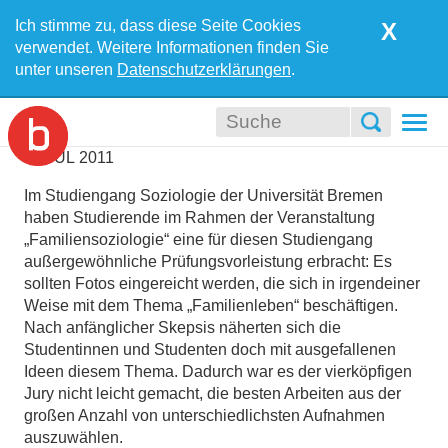
Ich stimme zu, dass diese Seite Cookies
X
verwendet. Weitere Informationen finden Sie
unter unseren
Datenschutzerklärungen
.
Togg
navi
04
JUL
2011
Im Studiengang Soziologie der Universität Bremen
haben Studierende im Rahmen der Veranstaltung
„Familiensoziologie“ eine für diesen Studiengang
außergewöhnliche Prüfungsvorleistung erbracht: Es
sollten Fotos eingereicht werden, die sich in irgendeiner
Weise mit dem Thema „Familienleben“ beschäftigen.
Nach anfänglicher Skepsis näherten sich die
Studentinnen und Studenten doch mit ausgefallenen
Ideen diesem Thema. Dadurch war es der vierköpfigen
Jury nicht leicht gemacht, die besten Arbeiten aus der
großen Anzahl von unterschiedlichsten Aufnahmen
auszuwählen.