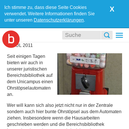
Ich stimme zu, dass diese Seite Cookies
X
verwendet. Weitere Informationen finden Sie
unter unseren
Datenschutzerklärungen
.
Togg
navi
06
JUL
2011
Seit einigen Tagen
bieten wir auch in
unserer juristischen
Bereichsbibliothek auf
dem Unicampus einen
Ohrstöpselautomaten
an.
Wer will kann sich also jetzt nicht nur in der Zentrale
sondern auch hier bunte Ohrstöpsel aus dem Automaten
ziehen. Insbesondere wenn die Hausarbeiten
geschrieben werden und die Bereichsbibliothek