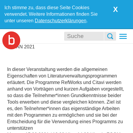
Ich stimme zu, dass diese Seite Cookies
X
verwendet. Weitere Informationen finden Sie
unter unseren
Datenschutzerklärungen
.
Togg
navi
29
JAN
2021
In dieser Veranstaltung werden die allgemeinen
Eigenschaften von Literaturverwaltungsprogrammen
erläutert. Die Programme RefWorks und Citavi werden
anhand von Vorträgen und kurzen Aufgaben vorgestellt,
so dass die Teilnehmer*innen Grundkenntnisse beider
Tools erwerben und diese vergleichen können. Ziel ist
es, den Teilnehmer*innen das eigenständige Arbeiten
mit den Programmen zu ermöglichen und sie bei der
Entscheidung für die Verwendung eines Programms zu
unterstützen