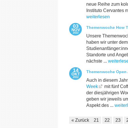
neue Reihe zum kolo
Instituto Cervantes m
weiterlesen
03
Themenwoche How T
NOV
2022
Unsere Themenwoche
haben wir unter dem
Studienanfänger:in
Standorte und Angeb
nächste ...
weiterles
14
Themenwoche Open Ac
OKT
2022
Auch in diesem Jahr 
Week
mit fünf Co
der diesjährigen Woc
geben wir jeweils u
Aspekt des ...
weiter
« Zurück
21
22
23