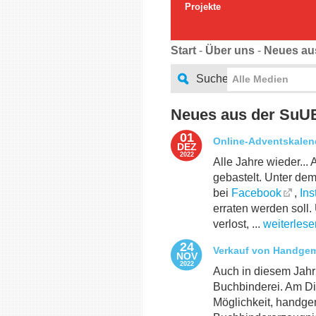
Projekte
Start
-
Über uns
-
Neues au
Suche
Alle Medien
Neues aus der SuU
01
Online-Adventskalen
DEZ
2022
Alle Jahre wieder...
gebastelt. Unter de
bei
Facebook
,
Ins
erraten werden soll.
verlost, ...
weiterlese
24
Verkauf von Handgem
NOV
2022
Auch in diesem Jahr
Buchbinderei. Am Di
Möglichkeit, handge