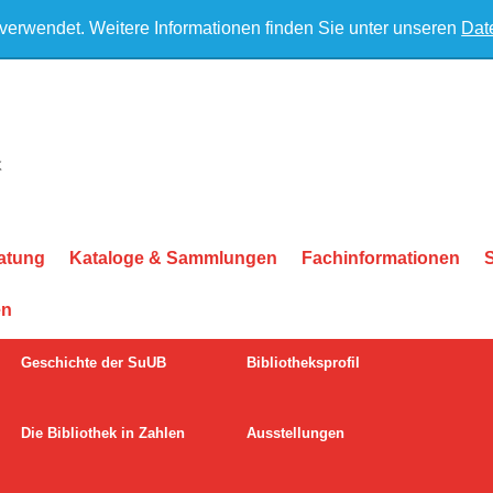
 verwendet. Weitere Informationen finden Sie unter unseren
Dat
atung
Kataloge & Sammlungen
Fachinformationen
en
Geschichte der SuUB
Bibliotheksprofil
Die Bibliothek in Zahlen
Ausstellungen