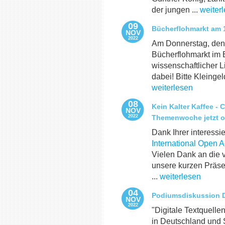
der jungen ...
weiter
09
Bücherflohmarkt am 1
NOV
2022
Am Donnerstag, den 1
Bücherflohmarkt im 
wissenschaftlicher L
dabei! Bitte Kleingel
weiterlesen
08
Kein Kalter Kaffee - 
NOV
2022
Themenwoche jetzt o
Dank Ihrer interessi
International Open
Vielen Dank an die 
unsere kurzen Präse
...
weiterlesen
04
Podiumsdiskussion Di
NOV
2022
"Digitale Textquelle
in Deutschland und 