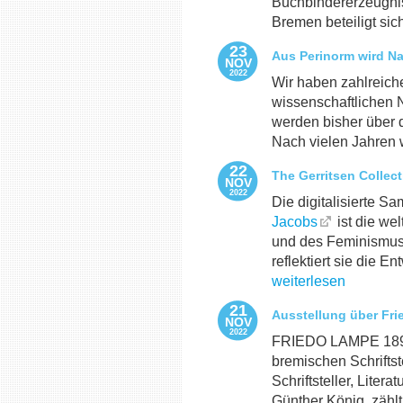
Buchbindererzeugnis
Bremen beteiligt sich 
23
Aus Perinorm wird N
NOV
2022
Wir haben zahlreiche
wissenschaftlichen 
werden bisher über
Nach vielen Jahren w
22
The Gerritsen Collec
NOV
2022
Die digitalisierte S
Jacobs
ist die we
und des Feminismus.
reflektiert sie die E
weiterlesen
21
Ausstellung über Fr
NOV
2022
FRIEDO LAMPE 1899
bremischen Schriftst
Schriftsteller, Liter
Günther König, zähl