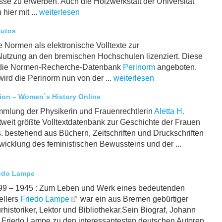
se zu erwerben. Auch die Holzwerkstatt der Universität
hier mit ...
weiterlesen
autos
 Normen als elektronische Volltexte zur
Nutzung an den bremischen Hochschulen lizenziert. Diese
 die Normen-Recherche-Datenbank
Perinorm
angeboten.
ird die Perinorm nun von der ...
weiterlesen
tion – Women`s History Online
ammlung der Physikerin und Frauenrechtlerin
Aletta H.
ltweit größte Volltextdatenbank zur Geschichte der Frauen
 bestehend aus Büchern, Zeitschriften und Druckschriften
ntwicklung des feministischen Bewussteins und der ...
iedo Lampe
 – 1945 : Zum Leben und Werk eines bedeutenden
ellers
Friedo Lampe
war ein aus Bremen gebürtiger
aturhistoriker, Lektor und Bibliothekar.Sein Biograf, Johann
t Friedo Lampe zu den interessantesten deutschen Autoren