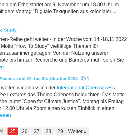
nialem Erbe startet am 9. November um 18.30 Uhr im
it dem Vortrag "Digitale Textquellen aus kolonialer ...
o Study
n-Reihe geht weiter - in der Woche vom 14.-18.11.2022
 Motto "How To Study" vielfältige Themen für
nen zusammengetragen. Von der Nutzung unserer
ote bis hin zur Recherche und Barrierearmut - seien Sie
en
cess vom 24. bis 30. Oktober 2022
1
wollen wir anlässlich der
International Open Access
ffee Lectures das Thema Openess beleuchten. Das Motto
he lautet "Open for Climate Justice". Montag bis Freitag
m 12.00 Uhr via Zoom einen kurzen Einblick in einen
lesen
24
25
26
27
28
29
Weiter »