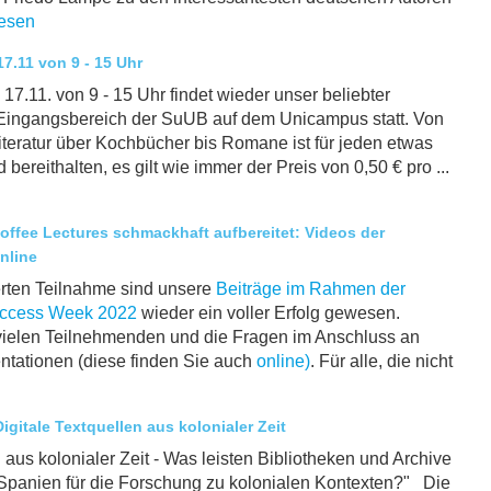
lesen
7.11 von 9 - 15 Uhr
7.11. von 9 - 15 Uhr findet wieder unser beliebter
Eingangsbereich der SuUB auf dem Unicampus statt. Von
iteratur über Kochbücher bis Romane ist für jeden etwas
d bereithalten, es gilt wie immer der Preis von 0,50 € pro ...
Coffee Lectures schmackhaft aufbereitet: Videos der
nline
erten Teilnahme sind unsere
Beiträge im Rahmen der
 Access Week 2022
wieder ein voller Erfolg gewesen.
vielen Teilnehmenden und die Fragen im Anschluss an
ntationen (diese finden Sie auch
online)
. Für alle, die nicht
gitale Textquellen aus kolonialer Zeit
n aus kolonialer Zeit - Was leisten Bibliotheken und Archive
Spanien für die Forschung zu kolonialen Kontexten?" Die