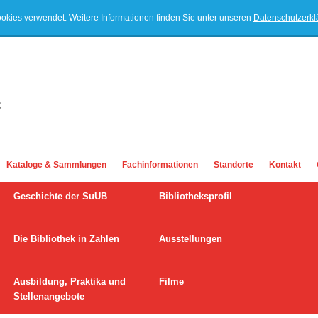
ookies verwendet. Weitere Informationen finden Sie unter unseren
Datenschutzerk
Kataloge & Sammlungen
Fachinformationen
Standorte
Kontakt
Geschichte der SuUB
Bibliotheksprofil
Die Bibliothek in Zahlen
Ausstellungen
Ausbildung, Praktika und
Filme
Stellenangebote