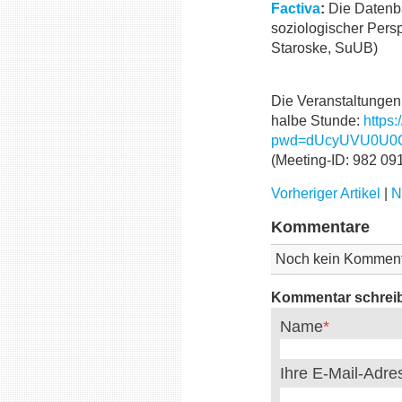
Factiva
:
Die Datenba
soziologischer Persp
Staroske, SuUB)
Die Veranstaltungen 
halbe Stunde:
https
pwd=dUcyUVU0U0Q
(Meeting-ID: 982 09
Vorheriger Artikel
|
N
Kommentare
Noch kein Komment
Kommentar schrei
Name
Ihre E-Mail-Adr