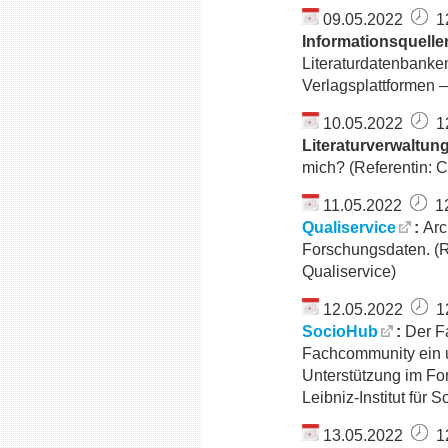
09.05.2022
12
Informationsquelle
Literaturdatenbanken
Verlagsplattformen –
10.05.2022
12
Literaturverwaltu
mich? (Referentin: C
11.05.2022
12
Qualiservice
:
Arc
Forschungsdaten. (R
Qualiservice)
12.05.2022
12
SocioHub
:
Der F
Fachcommunity ein 
Unterstützung im Fo
Leibniz-Institut für 
13.05.2022
12