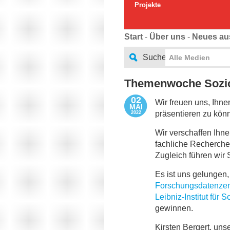
Projekte
Start
-
Über uns
-
Neues au
Suche
Alle Medien
Themenwoche Soziolo
02
Wir freuen uns, Ihn
MAI
präsentieren zu könn
2022
Wir verschaffen Ihne
fachliche Recherche 
Zugleich führen wir S
Es ist uns gelungen
Forschungsdatenzen
Leibniz-Institut für 
gewinnen.
Kirsten Bergert, uns