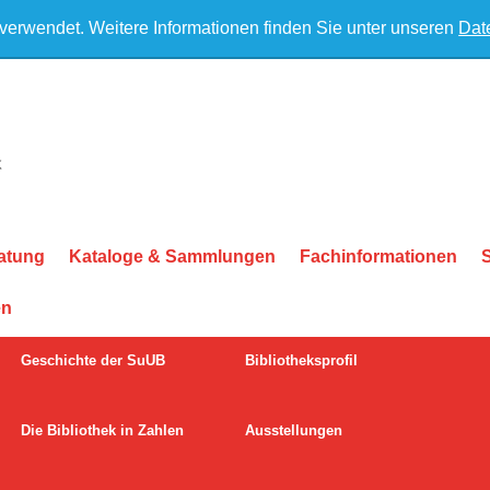
 verwendet. Weitere Informationen finden Sie unter unseren
Dat
atung
Kataloge & Sammlungen
Fachinformationen
en
Geschichte der SuUB
Bibliotheksprofil
Die Bibliothek in Zahlen
Ausstellungen