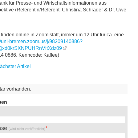
nk für Presse- und Wirtschaftsinformationen aus
ektive (Referentin/Referent: Christina Schrader & Dr. Uwe
finden online in Zoom statt, immer um 12 Uhr für ca. eine
://uni-bremen.zoom.us/j/98209140886?
xd0krSXNPUHRnVitXdz09
14 0886, Kenncode: Kaffee)
ächster Artikel
ar vorhanden.
ben
esse
(wird nicht veröffentlicht)