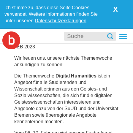
Ich stimme zu, dass diese Seite Cookies
X
verwendet. Weitere Informationen finden Sie
unter unseren
Datenschutzerklärungen
.
Togg
navi
06
FEB
2023
Wir freuen uns, unsere nächste Themenwoche
ankündigen zu können!
Die Themenwoche
Digital Humanities
ist ein
Angebot für alle Studierenden und
Wissenschaftler:innen aus den Geistes- und
Sozialwissenschaften, die sich für die digitalen
Geisteswissenschaften interessieren und
Angebote dazu von der SuUB und der Universität
Bremen sowie überregionale Angebote
kennenlernen möchten.
Vom 06.-10. Februar wird unserer Fachreferent