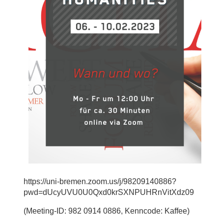
https://uni-bremen.zoom.us/j/98209140886?
pwd=dUcyUVU0U0Qxd0krSXNPUHRnVitXdz09
(Meeting-ID: 982 0914 0886, Kenncode: Kaffee)