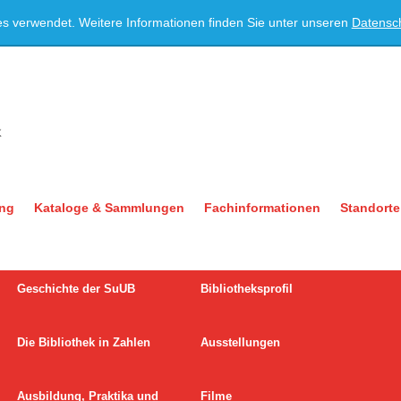
es verwendet. Weitere Informationen finden Sie unter unseren
Datensc
ung
Kataloge & Sammlungen
Fachinformationen
Standorte
Geschichte der SuUB
Bibliotheksprofil
Die Bibliothek in Zahlen
Ausstellungen
Ausbildung, Praktika und
Filme