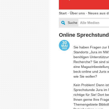
Start
-
Über uns
-
Neues aus d
Suche
Alle Medien
Online Sprechstund
30
MAI
Sie haben Fragen zur
2022
Standorts „Jura im NW
benötigen Unterstützun
Recherche? Sie sind si
eine Magazinbestellung
beck-online und Juris w
wie Sie wollen?
Kein Problem! Dann ist
Sprechstunde Jura im
richtige für Sie! Dort b
Ihnen gerne Ihre Frag
Themengebiete Bibliot