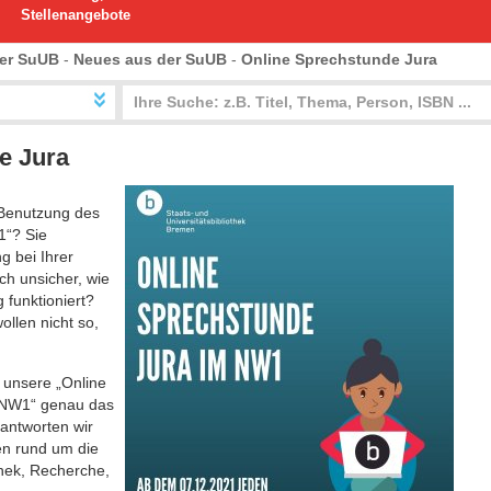
Stellenangebote
er SuUB
-
Neues aus der SuUB
-
Online Sprechstunde Jura
e Jura
 Benutzung des
1“? Sie
g bei Ihrer
ch unsicher, wie
 funktioniert?
ollen nicht so,
 unsere „Online
 NW1“ genau das
eantworten wir
en rund um die
hek, Recherche,