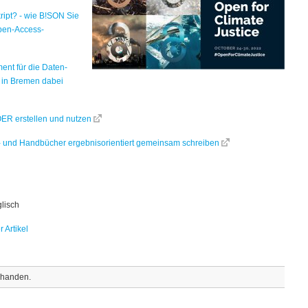
ipt? - wie B!SON Sie
pen-Access-
nt für die Daten-
e in Bremen dabei
OER erstellen und nutzen
r- und Handbücher ergebnisorientiert gemeinsam schreiben
glisch
 Artikel
rhanden.