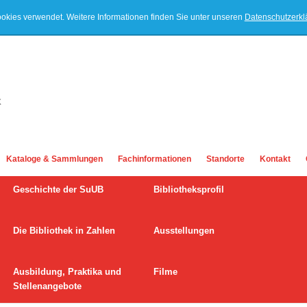
ookies verwendet. Weitere Informationen finden Sie unter unseren
Datenschutzerk
Kataloge & Sammlungen
Fachinformationen
Standorte
Kontakt
Geschichte der SuUB
Bibliotheksprofil
Die Bibliothek in Zahlen
Ausstellungen
Ausbildung, Praktika und
Filme
Stellenangebote