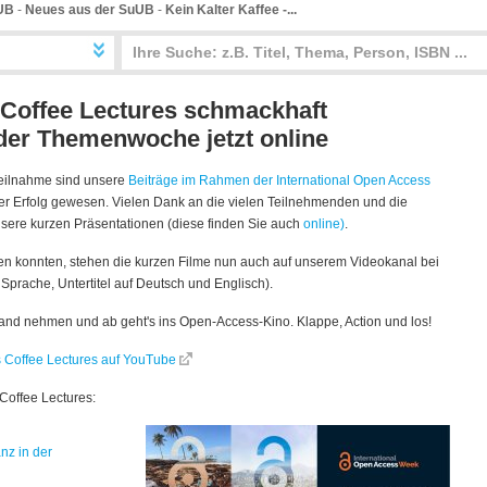
UB
-
Neues aus der SuUB
-
Kein Kalter Kaffee -...
- Coffee Lectures schmackhaft
 der Themenwoche jetzt online
 Teilnahme sind unsere
Beiträge im Rahmen der International Open Access
ler Erfolg gewesen. Vielen Dank an die vielen Teilnehmenden und die
sere kurzen Präsentationen (diese finden Sie auch
online)
.
hmen konnten, stehen die kurzen Filme nun auch auf unserem Videokanal bei
 Sprache, Untertitel auf Deutsch und Englisch).
Hand nehmen und ab geht's ins Open-Access-Kino. Klappe, Action und los!
s Coffee Lectures auf YouTube
 Coffee Lectures:
nz in der