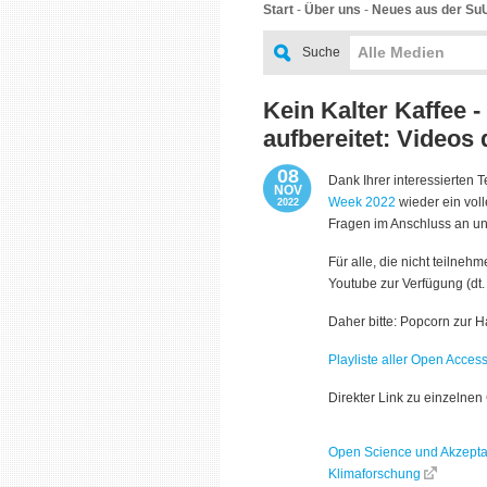
Start
-
Über uns
-
Neues aus der Su
Alle Medien
Suche
Kein Kalter Kaffee 
aufbereitet: Videos
08
Dank Ihrer interessierten
NOV
Week 2022
wieder ein vol
2022
Fragen im Anschluss an un
Für alle, die nicht teilne
Youtube zur Verfügung (dt.
Daher bitte: Popcorn zur 
Playliste aller Open Acces
Direkter Link zu einzelnen
Open Science und Akzepta
Klimaforschung