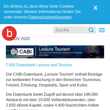
Ich stimme zu, dass diese Seite Cookies
X
verwendet. Weitere Informationen finden Sie
unter unseren
Datenschutzerklärungen
.
Togg
navi
27
NOV
2020
CABI Datenbank Leisure and Tourism
Die CABI-Datenbank „Leisure Tourism“ enthält Beiträge
zur weltweiten Forschung in den Bereichen Tourismus,
Freizeit, Erholung, Hospitality, Sport und Kultur.
Die Datenbank bietet Zugriff auf derzeit über 196.000
Abstracts mit über 10.000 Volltextdokumenten, über
2.650 eBook-Kapitel, sowie 4.400 Nachrichten-Artikel