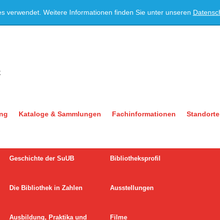
es verwendet. Weitere Informationen finden Sie unter unseren
Datensc
ung
Kataloge & Sammlungen
Fachinformationen
Standorte
Geschichte der SuUB
Bibliotheksprofil
Die Bibliothek in Zahlen
Ausstellungen
Ausbildung, Praktika und
Filme