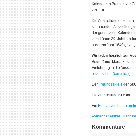
Kalender in Bremen zur Ge
Zeit auf.
Die Ausstellung dokumentie
spannenden Ausstellungss
der gedruckten Kalender i
zum frühen 20. Jahrhundert
aus dem Jahr 1649 gezeigt
Wir laden herzlich zur Au
Begrüßung: Maria Elisabeth
Einführung in die Ausstell
historischen Sammlungen
Der
Freundeskreis
der SuU
Die Ausstellung ist vom 17
Ein
Bericht von buten un b
Vorheriger Artikel
|
Nächster
Kommentare