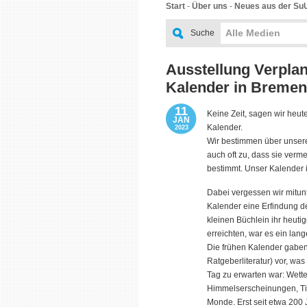
Start
-
Über uns
-
Neues aus der Su
Alle Medien
Suche
Ausstellung Verplan
Kalender in Bremen
11
Keine Zeit, sagen wir heute
JAN
Kalender.
2023
Wir bestimmen über unsere
auch oft zu, dass sie verme
bestimmt. Unser Kalender i
Dabei vergessen wir mitunt
Kalender eine Erfindung de
kleinen Büchlein ihr heut
erreichten, war es ein lan
Die frühen Kalender gaben
Ratgeberliteratur) vor, wa
Tag zu erwarten war: Wetter
Himmelserscheinungen, Ti
Monde. Erst seit etwa 200 