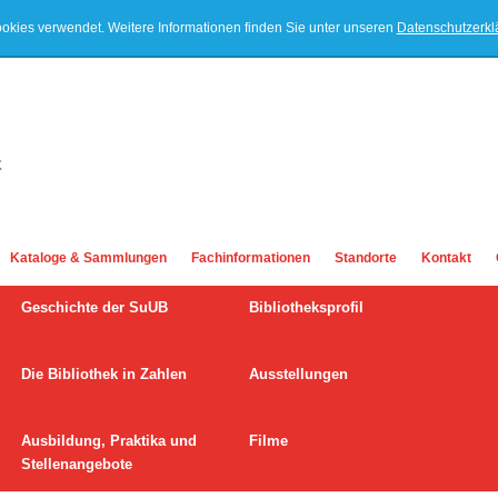
ookies verwendet. Weitere Informationen finden Sie unter unseren
Datenschutzerk
Kataloge & Sammlungen
Fachinformationen
Standorte
Kontakt
Geschichte der SuUB
Bibliotheksprofil
Die Bibliothek in Zahlen
Ausstellungen
Ausbildung, Praktika und
Filme
Stellenangebote