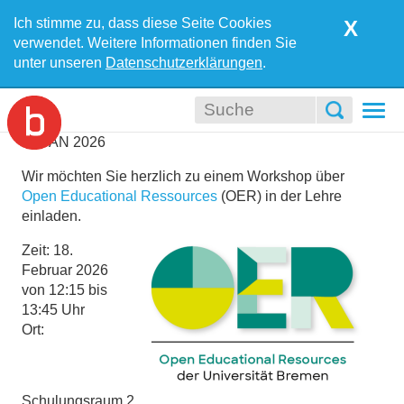
Ich stimme zu, dass diese Seite Cookies
X
verwendet. Weitere Informationen finden Sie
unter unseren
Datenschutzerklärungen
.
Togg
navi
07
JAN
2026
Wir möchten Sie herzlich zu einem Workshop über
Open Educational Ressources
(OER) in der Lehre
einladen.
Zeit: 18.
Februar 2026
von 12:15 bis
13:45 Uhr
Ort:
Schulungsraum 2