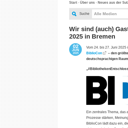
Start
-
Über uns
-
Neues aus der Su
Alle Medien
Suche
Wir sind (auch) Gas
2025 in Bremen
02
Vom 24. bis 27. Juni 2025
JUN
BiblioCon
– den größte
2025
deutschsprachigen Rau
„#BibliothekenEntschlo
Ein zentrales Thema, das a
Prozesse stärken, Meinungs
BiblioCon lädt dazu ein, d