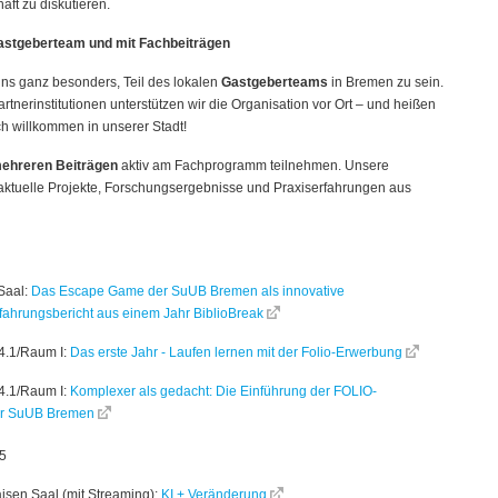
ft zu diskutieren.
 Gastgeberteam und mit Fachbeiträgen
uns ganz besonders, Teil des lokalen
Gastgeberteams
in Bremen zu sein.
nerinstitutionen unterstützen wir die Organisation vor Ort – und heißen
h willkommen in unserer Stadt!
mehreren Beiträgen
aktiv am Fachprogramm teilnehmen. Unsere
ktuelle Projekte, Forschungsergebnisse und Praxiserfahrungen aus
Saal:
Das Escape Game der SuUB Bremen als innovative
ahrungsbericht aus einem Jahr BiblioBreak
 4.1/Raum I:
Das erste Jahr - Laufen lernen mit der Folio-Erwerbung
 4.1/Raum I:
Komplexer als gedacht: Die Einführung der FOLIO-
er SuUB Bremen
5
isen Saal (mit Streaming):
KI + Veränderung