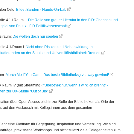
alon Oslo:
Bildet Banden - Hands-On-Lab
lle 4.1 / Raum II:
Die Rolle von grauer Literatur in den FID: Chancen und
iel von Pollux - FID Politikwissenschaft
reiraum:
Die wollen doch nur spielen
alle 4.1/Raum I:
Nicht ohne Risiken und Nebenwirkungen.
tudierenden an der Staats- und Universitätsbibliothek Bremen
aum:
Merch Me If You Can – Das beste Bibliotheksgiveaway gewinnt!
 / Raum IV (mit Streaming):
“Bibliothek nur, wenn’s wirklich brennt” -
n zur UX-Studie “Out of Bib”
mation über Open Access bis hin zur Rolle der Bibliotheken als Orte der
ns auf den Austausch mit Kolleg:innen aus dem gesamten
 Jahr eine Plattform für Begegnung, Inspiration und Vernetzung. Wir sind
rträge, praxisnahe Workshops und nicht zuletzt viele Gelegenheiten zum