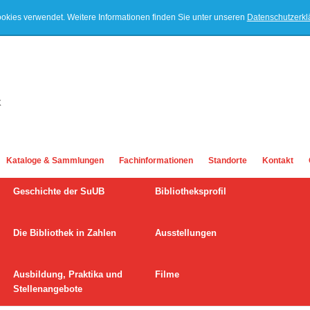
ookies verwendet. Weitere Informationen finden Sie unter unseren
Datenschutzerk
Kataloge & Sammlungen
Fachinformationen
Standorte
Kontakt
Geschichte der SuUB
Bibliotheksprofil
Die Bibliothek in Zahlen
Ausstellungen
Ausbildung, Praktika und
Filme
Stellenangebote