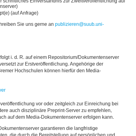
r schriftliches Einverständnis zur Zweitveröffentlichung auf
server)
pt(e) (auf Anfrage)
chreiben Sie uns gerne an
publizieren@suub.uni-
rfolgt i. d. R. auf einem Repositorium/Dokumentenserver
versetzt zur Erstveröffentlichung. Angehörige der
Bremer Hochschulen können hierfür den Media-
ver
everöffentlichung vor oder zeitgleich zur Einreichung bei
ere auch disziplinäre Preprint-Server zu empfehlen,
auch auf dem Media-Dokumentenserver erfolgen kann.
okumentenserver garantieren die langfristige
n, die durch die Bereitstellung auf persönlichen und