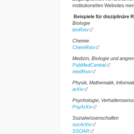
institutionellen Websites meis
Beispiele für disziplinäre 
Biologie
bioRxiv
Chemie
ChemRxiv
Medizin, Biologie und angre
PubMedCentral
medRxiv
Physik, Mathematik, Informati
arXiv
Psychologie, Verhaltenswiss
PsyArXiv
Sozialwissenschaften
socArXiv
SSOAR