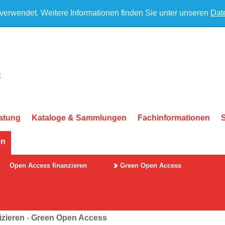
 verwendet. Weitere Informationen finden Sie unter unseren
Dat
atung
Kataloge & Sammlungen
Fachinformationen
en
Open Access finanzieren
Green Open Access
zieren
-
Green Open Access