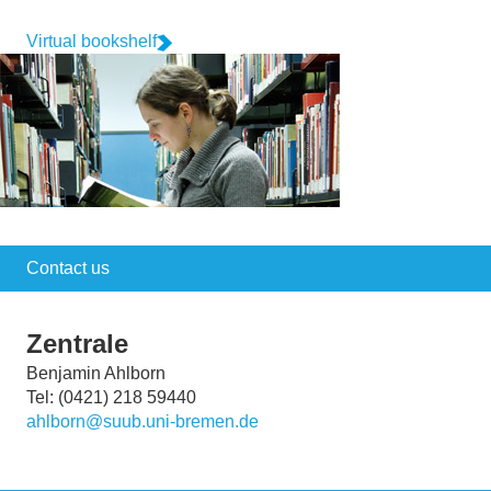
Virtual bookshelf
Contact us
Zentrale
Benjamin Ahlborn
Tel: (0421) 218 59440
ahlborn@suub.uni-bremen.de