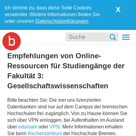
Ich stimme zu, dass diese Seite Cookies
X
verwendet. Weitere Informationen finden Sie
unter unseren
Datenschutzerklärungen
.
Togg
navi
Empfehlungen von Online-
Ressourcen für Studiengänge der
Fakultät 3:
Gesellschaftswissenschaften
Bitte beachten Sie: Die von uns lizenzierten
Datenbanken sind nur auf dem Campus der bremischen
Hochschulen frei zugänglich. Von zu Hause können Sie
sich über VPN einloggen, bei Aufenthalten im Ausland
über
eduroam
oder
VPN
. Mehr Informationen erhalten
Sie beim
Rechenzentrum
der Hochschule Bremen.