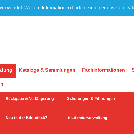
 verwendet. Weitere Informationen finden Sie unter unseren
Dat
atung
Kataloge & Sammlungen
Fachinformationen
en
Rückgabe & Verlängerung
Schulungen & Führungen
Neu in der Bibliothek?
Literaturverwaltung