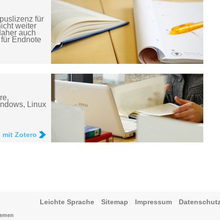
puslizenz für
cht weiter
daher auch
 für Endnote
re,
indows, Linux
 mit Zotero
Leichte Sprache
Sitemap
Impressum
Datenschut
Bremen