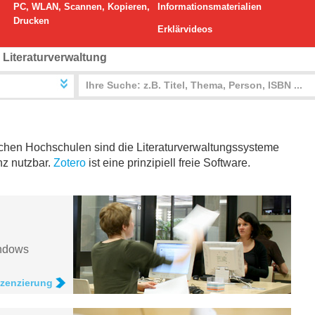
PC, WLAN, Scannen, Kopieren,
Informationsmaterialien
Drucken
Erklärvideos
-
Literaturverwaltung
schen Hochschulen sind die Literaturverwaltungssysteme
z nutzbar.
Zotero
ist eine prinzipiell freie Software.
indows
izenzierung