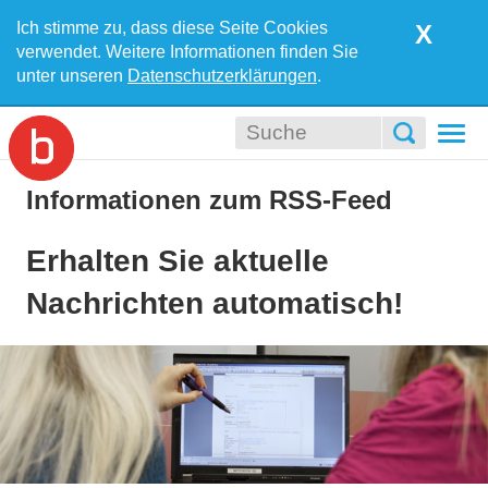
Ich stimme zu, dass diese Seite Cookies
X
verwendet. Weitere Informationen finden Sie
unter unseren
Datenschutzerklärungen
.
Togg
navi
Informationen zum RSS-Feed
Erhalten Sie aktuelle
Nachrichten automatisch!