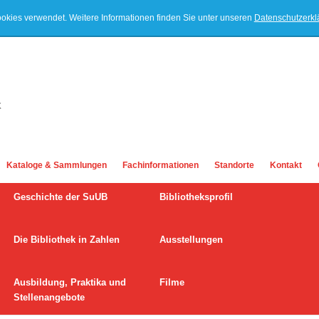
ookies verwendet. Weitere Informationen finden Sie unter unseren
Datenschutzerk
Kataloge & Sammlungen
Fachinformationen
Standorte
Kontakt
Geschichte der SuUB
Bibliotheksprofil
Die Bibliothek in Zahlen
Ausstellungen
Ausbildung, Praktika und
Filme
Stellenangebote