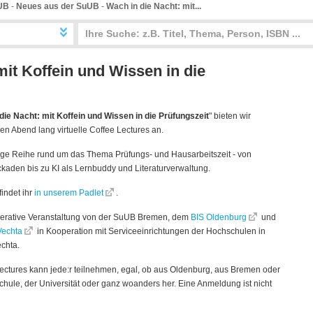
UB
-
Neues aus der SuUB
-
Wach in die Nacht: mit...
mit Koffein und Wissen in die
die Nacht: mit Koffein und Wissen in die Prüfungszeit
" bieten wir
en Abend lang virtuelle Coffee Lectures an.
itige Reihe rund um das Thema Prüfungs- und Hausarbeitszeit - von
ockaden
bis zu KI als Lernbuddy und Literaturverwaltung.
findet ihr
in unserem Padlet
.
perative Veranstaltung von der SuUB Bremen,
dem
BIS Oldenburg
und
Vechta
in Kooperation mit Serviceeinrichtungen der Hochschulen in
chta.
ectures kann jede:r teilnehmen, egal, ob aus Oldenburg, aus Bremen oder
hule, der Universität oder ganz woanders her. Eine Anmeldung ist nicht