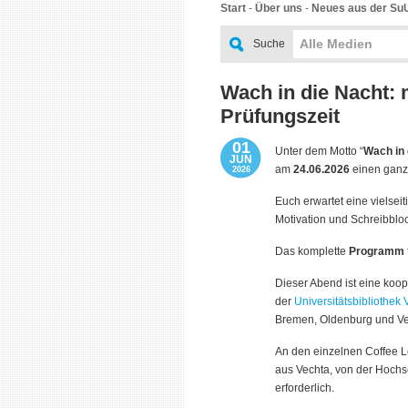
Start
-
Über uns
-
Neues aus der Su
Alle Medien
Suche
Wach in die Nacht: 
Prüfungszeit
01
Unter dem Motto “
Wach in 
JUN
am
24.06.2026
einen ganz
2026
Euch erwartet eine vielse
Motivation und
Schreibbl
Das komplette
Programm
Dieser Abend ist eine koo
der
Universitätsbibliothek 
Bremen, Oldenburg und Ve
An den einzelnen Coffee L
aus Vechta, von der Hochsc
erforderlich.