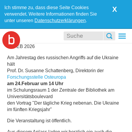
Ich stimme zu, dass diese Seite Cookies
X
verwendet. Weitere Informationen finden Sie
unter unseren
Datenschutzerklärungen
.
Togg
navi
05
FEB
2026
Am Jahrestag des russischen Angriffs auf die Ukraine
hält
Prof. Dr. Susanne Schattenberg, Direktorin der
Forschungsstelle Osteuropa
am 24.Februar um 14 Uhr
im Schulungsraum 1 der Zentrale der Bibliothek am
Universitätsboulevard
den Vortrag "Der tägliche Krieg nebenan. Die Ukraine
im fünften Kriegsjahr"
Die Veranstaltung ist öffentlich.
Aus diesem Anlass laden wir herzlich ein auch die