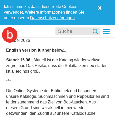
Ich stimme zu, dass diese Seite Cookies
X
verwendet. Weitere Informationen finden Sie
unter unseren
Datenschutzerklärungen
.
Togg
navi
11
JUN
2026
English version further below...
Stand: 15.06.:
Aktuell ist der Katalog wieder weltweit
zugreifbar. Das Risiko, dass die Botattacken neu starten,
ist allerdings groß.
***
Die Online-Systeme der Bibliothek und besonders
unsere Kataloge, Suchmaschinen und Repositorien sind
leider zunehmend das Ziel von Bot-Attacken. Aus
diesem Grund sind wir aktuell immer wieder
gezwungen, den Zugriff auf unsere Katalogsuche