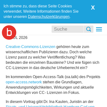
Ich stimme zu, dass diese Seite Cookies
X
verwendet. Weitere Informationen finden Sie
unter unseren
Datenschutzerklärungen
.
Togg
navi
01
JUL
2026
Creative-Commons-Lizenzen
gehören heute zum
wissenschaftlichen Publizieren dazu. Doch welche
Lizenz passt zu welcher Veröffentlichung? Was
bedeuten die einzelnen Bausteine? Und wie fügen sich
CC-Lizenzen in das deutsche Urheberrecht ein?
Im kommenden Open-Access-Talk (oa.talk) des Projekts
open-access.network
stehen die Grundlagen,
Anwendungsmöglichkeiten, Wirkungen und aktuelle
Entwicklungen von CC- Lizenzen im Fokus.
In diesem Vortrag gibt Dr. Ina Kaulen, Juristin an der
Staats- und Universitätsbibliothek Hamburg Carl von