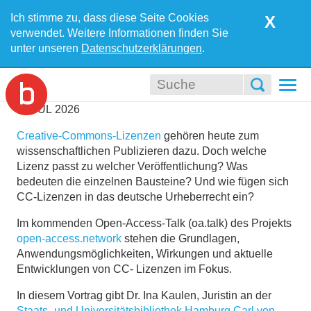
Ich stimme zu, dass diese Seite Cookies
X
verwendet. Weitere Informationen finden Sie
unter unseren
Datenschutzerklärungen
.
Togg
navi
01
JUL
2026
Creative-Commons-Lizenzen
gehören heute zum
wissenschaftlichen Publizieren dazu. Doch welche
Lizenz passt zu welcher Veröffentlichung? Was
bedeuten die einzelnen Bausteine? Und wie fügen sich
CC-Lizenzen in das deutsche Urheberrecht ein?
Im kommenden Open-Access-Talk (oa.talk) des Projekts
open-access.network
stehen die Grundlagen,
Anwendungsmöglichkeiten, Wirkungen und aktuelle
Entwicklungen von CC- Lizenzen im Fokus.
In diesem Vortrag gibt Dr. Ina Kaulen, Juristin an der
Staats- und Universitätsbibliothek Hamburg Carl von