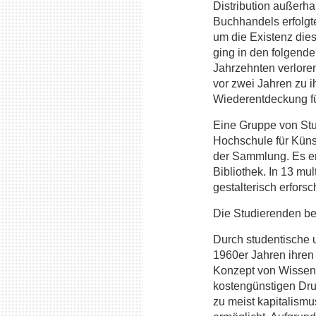
Distribution außerhal
Buchhandels erfolgt
um die Existenz di
ging in den folgend
Jahrzehnten verloren,
vor zwei Jahren zu i
Wiederentdeckung fü
Eine Gruppe von St
Hochschule für Künst
der Sammlung. Es en
Bibliothek. In 13 m
gestalterisch erforsch
Die Studierenden bes
Durch studentische
1960er Jahren ihren
Konzept von Wissen 
kostengünstigen Dru
zu meist kapitalismus