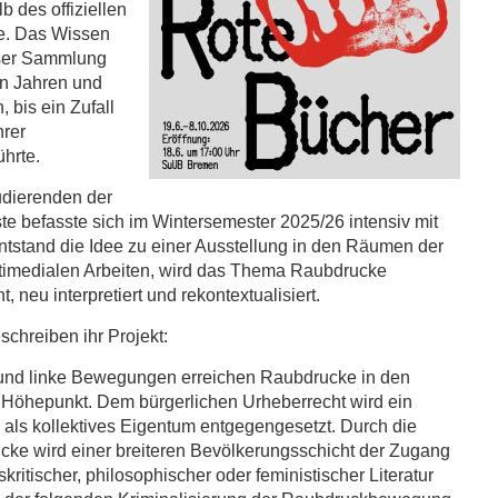
b des offiziellen
e. Das Wissen
eser Sammlung
en Jahren und
 bis ein Zufall
hrer
hrte.
udierenden der
e befasste sich im Wintersemester 2025/26 intensiv mit
tstand die Idee zu einer Ausstellung in den Räumen der
ultimedialen Arbeiten, wird das Thema Raubdrucke
t, neu interpretiert und rekontextualisiert.
chreiben ihr Projekt:
 und linke Bewegungen erreichen Raubdrucke in den
 Höhepunkt. Dem bürgerlichen Urheberrecht wird ein
als kollektives Eigentum entgegengesetzt. Durch die
cke wird einer breiteren Bevölkerungsschicht der Zugang
kritischer, philosophischer oder feministischer Literatur