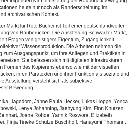
d der folgenden Kriminalisierung der Raubdruckbewegung
ikationen heute nur noch als Randerscheinung im
und archivarischen Kontext.
r Markt für Rote Bücher ist Teil einer deutschlandweiten
schung von Raubdrucken. Die Ausstellung Schwarzer Markt,
elt Fragen von geistigem Eigentum, Zugänglichkeit,
kollektiver Wissensproduktion. Die Arbeiten nehmen die
zum Ausgangspunkt, um ihre Anliegen und Praktiken in
rsetzen. Sie befassen sich mit digitalen Infrastrukturen
n Formen des Kopierens ebenso wie mit der visuellen
cken, ihren Paratexten und ihrer Funktion als soziale und
ie Ausstellung versteht sich als subjektive
ieser Bewegung.
Anika Hagedorn, Janne Paula Hecker, Lukas Hoppe, Yonca
bowski, Lenya Johanning, Jaehyung Kim, Finn Knutzen,
Reinhart, Joana Rohde, Yannik Roswora, Elizabeth
tger, Finja Tineke Schulze Buschhoff, Hanayumi Thomann,