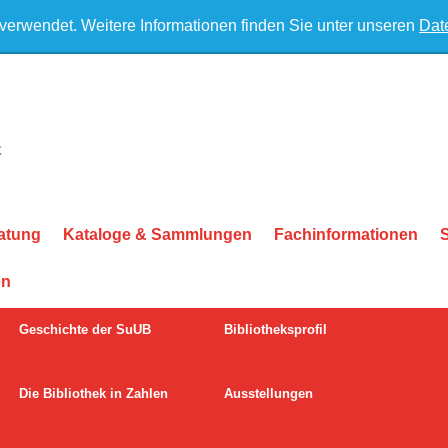
 verwendet. Weitere Informationen finden Sie unter unseren
Dat
atung
Kataloge & Sammlungen
Fachinformationen
en
Geschichte der SuUB
Bibliotheksprofil
Die Bibliothek in Zahlen
Ausstellungen