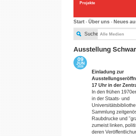
Projekte
Start
-
Über uns
-
Neues au
Suche
Alle Medien
Ausstellung Schwar
09
JUN
2026
Einladung zur
Ausstellungseröff
17 Uhr in der Zent
In den frühen 1970e
in der Staats- und
Universitätsbibliothe
Sammlung zeitgenös
Raubdrucke und "grau
zumeist linken, polit
deren Veröffentlich