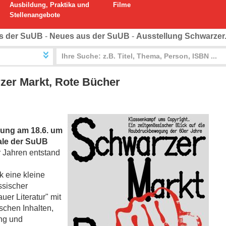
Ausbildung, Praktika und
Filme
Stellenangebote
s der SuUB
-
Neues aus der SuUB
-
Ausstellung Schwarzer.
zer Markt, Rote Bücher
nung am 18.6. um
rale der SuUB
r Jahren entstand
k eine kleine
sischer
er Literatur" mit
ischen Inhalten,
ung und