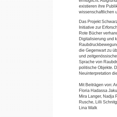
ermöglicht. Aufgrun
existieren ihre Publ
wissenschaftlichen 
Das Projekt Schwarze
Initiative zur Erfor
Rote Bücher verhand
Digitalisierung und 
Raubdruckbewegung 
die Gegenwart zu übe
und zeitgenössische
Sprache von Raubdru
politische Objekte. D
Neuinterpretation d
Mit Beiträgen von: 
Floria Hadassa Jaku
Mira Langer, Nadja 
Rusche, Lilli Schni
Lina Walk