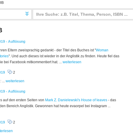
UB
B
19 - Auflösung
ren Eltern zweisprachig gedankt - der Titel des Buches ist "
Woman
tories
". Und auch dieses ist wieder in der Anglistik zu finden. Heute fiel das
die bei Facebook mitkommentiert hat. ...
weiterlesen
019
2
 ...
weiterlesen
19 - Auflösung
s auf den ersten Seiten von
Mark Z. Danielewski's House of leaves
- das
 den Bereich Anglistik. Gewonnen hat heute evaorpel bei Instagram ...
019
2
terlesen