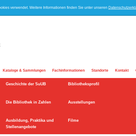
ookies verwendet. Weitere Informationen finden Sie unter unseren
Datenschutzerk
Kataloge & Sammlungen
Fachinformationen
Standorte
Kontakt
Geschichte der SuUB
Bibliotheksprofil
Die Bibliothek in Zahlen
Ausstellungen
Ausbildung, Praktika und
Filme
Stellenangebote