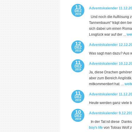
13
Adventskalender 11.12.20
DEZ
2019
Und noch die Auflösung z
Tannenbaum" trägt den bes
sich dabei um einen Roman
Losglück war auf der ...
wei
12
Adventskalender 12.12.2
DEZ
2019
Was sagt man dazu? Aus w
11
Adventskalender 10.12.20
DEZ
2019
Ja, diese Drachen gehören 
aber zum Bereich Anglisti
mitkommentiert hat. ...
weit
11
Adventskalender 11.12.2
DEZ
2019
Heute werden ganz viele be
10
Adventskalender 9.12.201
DEZ
2019
In der Tat ist diese Danks
boy's life
von Tobias Wolf z