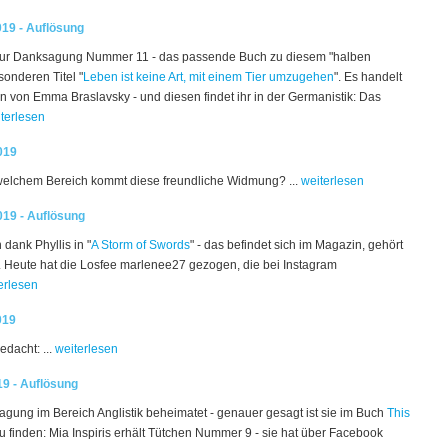
19 - Auflösung
ur Danksagung Nummer 11 - das passende Buch zu diesem "halben
onderen Titel "
Leben ist keine Art, mit einem Tier umzugehen
". Es handelt
 von Emma Braslavsky - und diesen findet ihr in der Germanistik: Das
terlesen
019
elchem Bereich kommt diese freundliche Widmung? ...
weiterlesen
19 - Auflösung
dank Phyllis in "
A Storm of Swords
" - das befindet sich im Magazin, gehört
k. Heute hat die Losfee marlenee27 gezogen, die bei Instagram
erlesen
019
dacht: ...
weiterlesen
9 - Auflösung
agung im Bereich Anglistik beheimatet - genauer gesagt ist sie im Buch
This
u finden: Mia Inspiris erhält Tütchen Nummer 9 - sie hat über Facebook