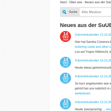
Start
-
Über uns
-
Neues aus der Su
Alle Medien
Suche
Neues aus der SuU
14
Adventskalender 13.12.20
DEZ
2019
Hier hat Sandra Cisneros ih
hollering creek and other s
Los auf Yngve Hillbrecht, 
14
Adventskalender 14.12.2
DEZ
2019
Heute etwas geheimnisvoll:
13
Adventskalender 12.12.20
DEZ
2019
So kurz angebunden war e
gehört bei uns natürlich in
weiterlesen
13
Adventskalender 13.12.2
DEZ
2019
Heute zweisprachig: ...
wei